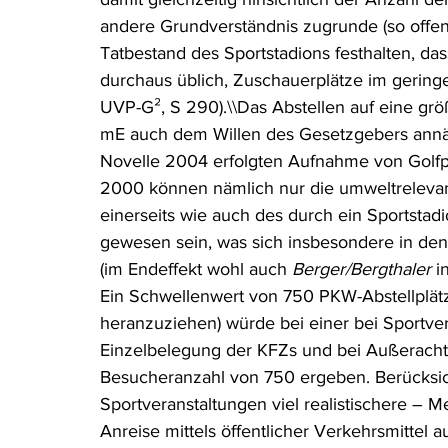
andere Grundverständnis zugrunde (so offens
Tatbestand des Sportstadions festhalten, dass
durchaus üblich, Zuschauerplätze im geringen
UVP-G², S 290).\\Das Abstellen auf eine größ
mE auch dem Willen des Gesetzgebers annä
Novelle 2004 erfolgten Aufnahme von Golfp
2000 können nämlich nur die umweltreleva
einerseits wie auch des durch ein Sportstad
gewesen sein, was sich insbesondere in den
(im Endeffekt wohl auch 
Berger/Bergthaler
 i
Ein Schwellenwert von 750 PKW-Abstellplät
heranzuziehen) würde bei einer bei Sportve
Einzelbelegung der KFZs und bei Außeracht
Besucheranzahl von 750 ergeben. Berücksich
Sportveranstaltungen viel realistischere – 
Anreise mittels öffentlicher Verkehrsmittel 