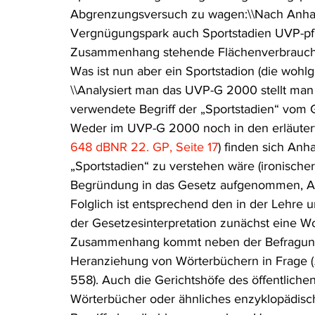
Abgrenzungsversuch zu wagen:\\Nach Anhan
Rohstoffrecht
(Umwelt-)Strafrecht
Tierschutzrecht
Vergnügungspark auch Sportstadien UVP-pfl
Zusammenhang stehende Flächenverbrauch ei
Was ist nun aber ein Sportstadion (die wohlg
Verfahrensrecht
Vergaberecht
Verkehr- und Transp
\\Analysiert man das UVP-G 2000 stellt man 
verwendete Begriff der „Sportstadien“ vom Ge
Weder im UVP-G 2000 noch in den erläute
Wasserrecht
RDU Umwelt-Ausgabe
Erdgas
S
648 dBNR 22. GP, Seite 17
) finden sich Anh
„Sportstadien“ zu verstehen wäre (ironische
Begründung in das Gesetz aufgenommen, Au
Folglich ist entsprechend den in der Lehre
der Gesetzesinterpretation zunächst eine W
Zusammenhang kommt neben der Befragung S
Heranziehung von Wörterbüchern in Frage (
558). Auch die Gerichtshöfe des öffentlich
Wörterbücher oder ähnliches enzyklopädische