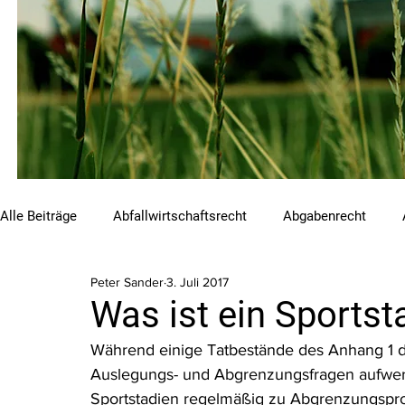
Alle Beiträge
Abfallwirtschaftsrecht
Abgabenrecht
Peter Sander
3. Juli 2017
Beihilfen und Förderungen
Chemikalienrecht
Emis
Was ist ein Sports
Während einige Tatbestände des Anhang 1 
Luftreinhalterecht
Naturschutzrecht
Raumordnungs
Auslegungs- und Abgrenzungsfragen aufwe
Sportstadien regelmäßig zu Abgrenzungspr