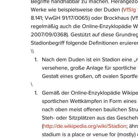
Begriffe handhabbar zu machen. Herangezog
Werke wie beispielsweise der Duden (
VfSlg 
8.141; VwGH 91/17/0065) oder Brockhaus (VfS
regelmäßig auch die Online-Enzyklopädie W
2007/09/0368). Gestützt auf diese Grundrege
Stadionbegriff folgende Definitionen eruieren
\\
Nach dem Duden ist ein Stadion eine „m
versehene, große Anlage für sportlich
Gestalt eines großen, oft ovalen Sportfe
\
Gemäß der Online-Enzyklopädie Wikipedi
sportlichen Wettkämpfen in Form eines 
nach oben meist offenen baulichen Stru
Steh- oder Sitzplätzen aus das Gesche
(
http://de.wikipedia.org/wiki/Stadion
; äh
stadium is a place or venue for (mostly)