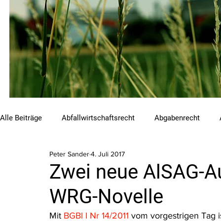
Alle Beiträge
Abfallwirtschaftsrecht
Abgabenrecht
Peter Sander
4. Juli 2017
Beihilfen und Förderungen
Chemikalienrecht
Emis
Zwei neue AlSAG-A
WRG-Novelle
Luftreinhalterecht
Naturschutzrecht
Raumordnungs
Mit 
BGBl I Nr 14/2011 
vom vorgestrigen Tag is