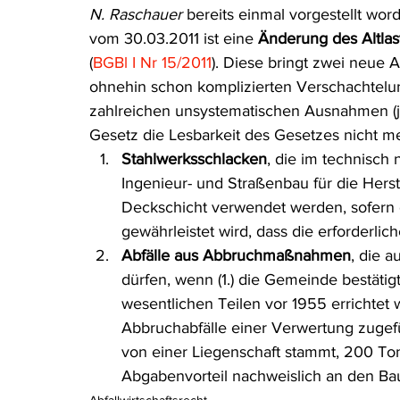
N. Raschauer
 bereits einmal vorgestellt wo
Rohstoffrecht
(Umwelt-)Strafrecht
Tierschutzrecht
vom 30.03.2011 ist eine 
Änderung des Altla
(
BGBl I Nr 15/2011
). Diese bringt zwei neue 
ohnehin schon komplizierten Verschachtelu
Verfahrensrecht
Vergaberecht
Verkehr- und Transp
zahlreichen unsystematischen Ausnahmen (jew
Gesetz die Lesbarkeit des Gesetzes nicht me
Stahlwerksschlacken
, die im technisch
Wasserrecht
RDU Umwelt-Ausgabe
Erdgas
S
Ingenieur- und Straßenbau für die Herst
Deckschicht verwendet werden, sofern 
gewährleistet wird, dass die erforderlich
Abfälle aus Abbruchmaßnahmen
, die a
dürfen, wenn (1.) die Gemeinde bestäti
wesentlichen Teilen vor 1955 errichtet
Abbruchabfälle einer Verwertung zugefü
von einer Liegenschaft stammt, 200 Tonn
Abgabenvorteil nachweislich an den Ba