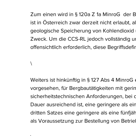
Rohstoffrecht
(Umwelt-)Strafrecht
Tierschutzrecht
Zum einen wird in § 120a Z 1a MinroG  der Be
ist in Österreich zwar derzeit nicht erlaubt, 
geologische Speicherung von Kohlendioxid 
Verfahrensrecht
Vergaberecht
Verkehr- und Transp
Zweck. Um die CCS-RL jedoch vollständig u
offensichtlich erforderlich, diese Begriffsde
Wasserrecht
RDU Umwelt-Ausgabe
Erdgas
S
\
Weiters ist hinkünftig in § 127 Abs 4 Min
vorgesehen, für Bergbautätigkeiten mit ger
sicherheitstechnischen Anforderungen, bei 
Dauer ausreichend ist, eine geringere als ei
dritten Satzes eine geringere als eine fünf
als Voraussetzung zur Bestellung von Betrie