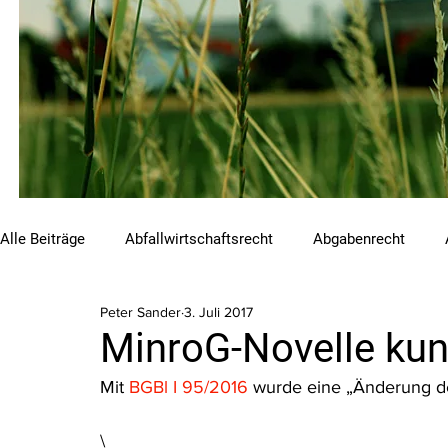
Alle Beiträge
Abfallwirtschaftsrecht
Abgabenrecht
Peter Sander
3. Juli 2017
Beihilfen und Förderungen
Chemikalienrecht
Emis
MinroG-Novelle ku
Mit 
BGBl I 95/2016 
wurde eine „Änderung de
Luftreinhalterecht
Naturschutzrecht
Raumordnungs
\