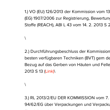
Rohstoffrecht
(Umwelt-)Strafrecht
Tierschutzrecht
1.) VO (EU) 126/2013 der Kommission vom 1
(EG) 1907/2006 zur Registrierung, Bewertu
Stoffe (REACH), ABl L 43 vom 14. 2. 2013 S 2
Verfahrensrecht
Vergaberecht
Verkehr- und Transp
\
Wasserrecht
RDU Umwelt-Ausgabe
Erdgas
S
2.) Durchführungsbeschluss der Kommission 
besten verfügbaren Techniken (BVT) gem de
Bezug auf das Gerben von Häuten und Fellen 
2013 S 13 (
Link)
\
\
3.) RL 2013/2/EU DER KOMMISSION vom 7. 2
94/62/EG über Verpackungen und Verpackung