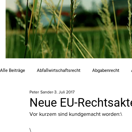
Alle Beiträge
Abfallwirtschaftsrecht
Abgabenrecht
Peter Sander
3. Juli 2017
Beihilfen und Förderungen
Chemikalienrecht
Emis
Neue EU-Rechtsakt
Vor kurzem sind kundgemacht worden:\
Luftreinhalterecht
Naturschutzrecht
Raumordnungs
\