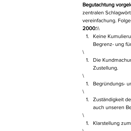
Begutachtung vorgel
Rohstoffrecht
(Umwelt-)Stra
zentralen Schlagwört
vereinfachung. Folge
2000:
\\
Verfahrensrecht
Vergaberec
Keine Kumulierun
Begrenz- ung fü
\
Wasserrecht
RDU Umwelt-A
Die Kundmachun
Zustellung.
\
Begründungs- un
\
Zuständigkeit d
auch unseren Bei
\
Klarstellung zu