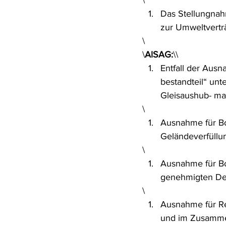
\
Das Stellungna
zur Umweltverträ
\
\
AlSAG:
\\
Entfall der Aus
bestandteil“ unt
Gleisaushub- ma
\
Ausnahme für Bo
Geländeverfüllu
\
Ausnahme für Bo
genehmigten De
\
Ausnahme für Re
und im Zusamme