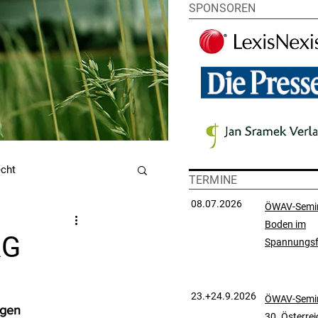
SPONSOREN
echt
TERMINE
08.07.2026
ÖWAV-Semi
Boden im
utzrecht
RG
Spannungsf
chtsprechungssammlung
23.+24.9.2026
ÖWAV-Semin
igen 
30. Österre