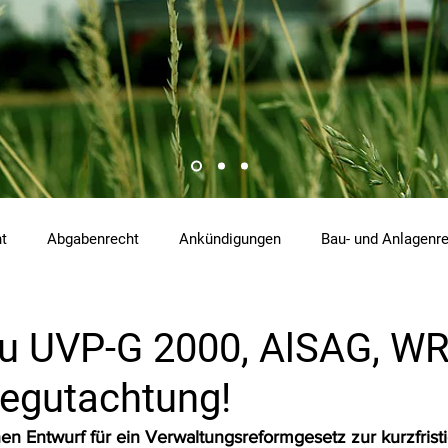
ht
Abgabenrecht
Ankündigungen
Bau- und Anlagenr
hemikalienrecht
Emissionen
Energierecht
Klimasch
zu UVP-G 2000, AlSAG, W
Begutachtung!
tzrecht
Raumordnungs- und Planungsrecht
RdU
Re
 Entwurf für ein Verwaltungsreformgesetz zur kurzfrist