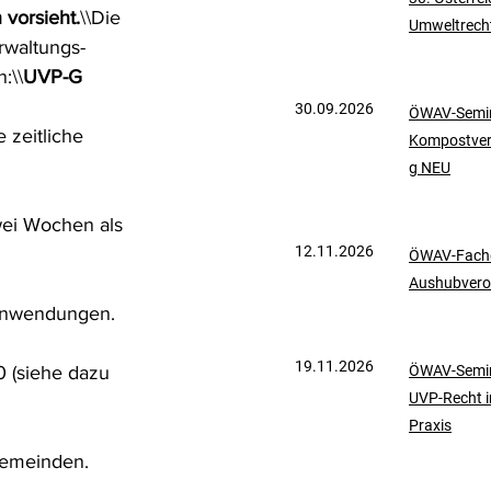
vorsieht.
\\Die 
Umweltrech
mationen
UVP-Recht
rwaltungs- 
:\\
UVP-G 
30.09.2026
ÖWAV-Semin
ölkerrecht
 zeitliche 
Kompostve
g NEU
ei Wochen als 
12.11.2026
ÖWAV-Fachd
Aushubvero
Einwendungen.
19.11.2026
 (siehe dazu 
ÖWAV-Semin
UVP-Recht i
Praxis
Gemeinden.