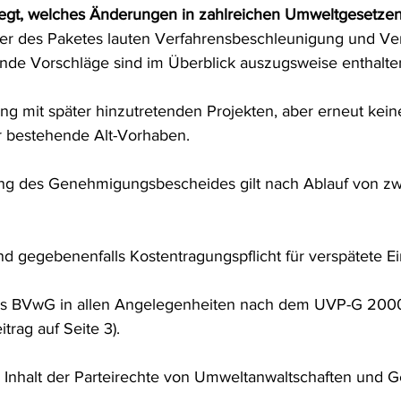
egt, welches Änderungen in zahlreichen Umweltgesetzen 
frecht
Tierschutzrecht
Umwelthaftung
Umweltinfor
er des Paketes lauten Verfahrensbeschleunigung und Ve
nde Vorschläge sind im Überblick auszugsweise enthalten
ht
Verkehr- und Transportrecht
Verpackungsrecht
V
g mit später hinzutretenden Projekten, aber erneut keine
r bestehende Alt-Vorhaben.
usgabe
Erdgas
Schutzgebiet
Forstrecht
g des Genehmigungsbescheides gilt nach Ablauf von zw
d gegebenenfalls Kostentragungspflicht für verspätete 
es BVwG in allen Angelegenheiten nach dem UVP-G 2000
trag auf Seite 3).
m Inhalt der Parteirechte von Umweltanwaltschaften und 