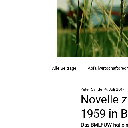
Alle Beiträge
Abfallwirtschaftsrec
Peter Sander
4. Juli 2017
Beihilfen und Förderungen
C
Novelle 
1959 in 
Luftreinhalterecht
Naturschu
Das BMLFUW hat einen