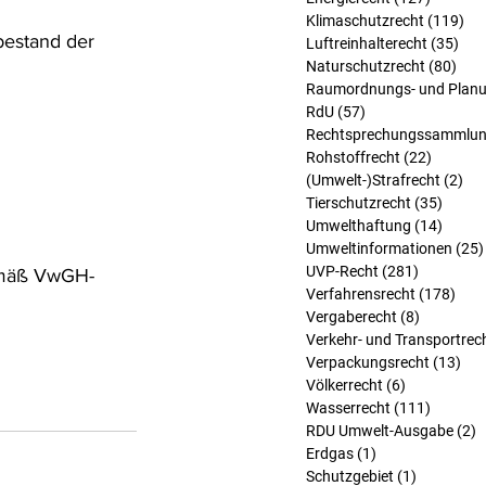
Klimaschutzrecht
(119)
119
bestand der 
Luftreinhalterecht
(35)
35 
Naturschutzrecht
(80)
80 B
Raumordnungs- und Planu
RdU
(57)
57 Beiträge
Rechtsprechungssammlu
Rohstoffrecht
(22)
22 Beit
(Umwelt-)Strafrecht
(2)
2 B
Tierschutzrecht
(35)
35 Bei
Umwelthaftung
(14)
14 Bei
Umweltinformationen
(25)
UVP-Recht
(281)
281 Beitr
gemäß VwGH-
Verfahrensrecht
(178)
178 
Vergaberecht
(8)
8 Beiträg
Verkehr- und Transportrec
Verpackungsrecht
(13)
13 
Völkerrecht
(6)
6 Beiträge
Wasserrecht
(111)
111 Bei
RDU Umwelt-Ausgabe
(2)
2
Erdgas
(1)
1 Beitrag
Schutzgebiet
(1)
1 Beitrag