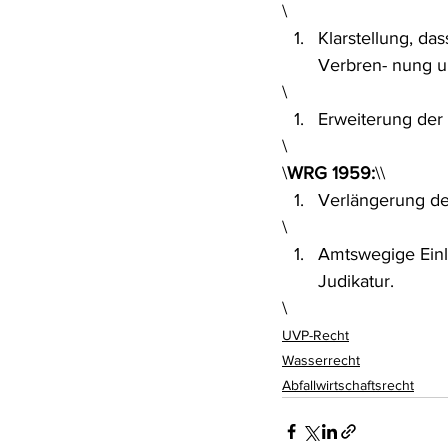
\
Klarstellung, da
Verbren- nung u
\
Erweiterung de
\
\
WRG 1959:
\\
Verlängerung de
\
Amtswegige Einl
Judikatur.
\
UVP-Recht
Wasserrecht
Abfallwirtschaftsrecht