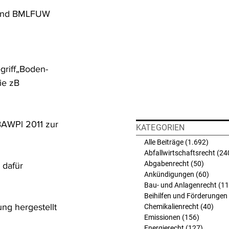
 und BMLFUW 
griff„Boden- 
ie zB 
AWPl 2011 zur 
KATEGORIEN
Alle Beiträge
(1.692)
1.692 
Abfallwirtschaftsrecht
(24
Abgabenrecht
(50)
50 Beit
 dafür 
Ankündigungen
(60)
60 Bei
Bau- und Anlagenrecht
(11
Beihilfen und Förderungen
ng hergestellt 
Chemikalienrecht
(40)
40 B
Emissionen
(156)
156 Beit
Energierecht
(127)
127 Bei