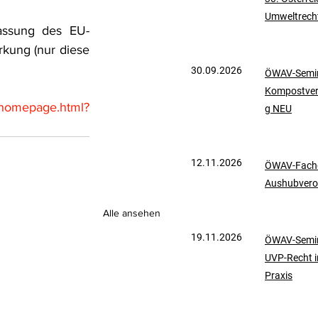
Umweltrech
mationen
UVP-Recht
Fassung des EU-
rkung (nur diese 
30.09.2026
ÖWAV-Semin
ölkerrecht
Kompostve
u/homepage.html?
g NEU
12.11.2026
ÖWAV-Fachd
Aushubvero
Alle ansehen
19.11.2026
ÖWAV-Semin
UVP-Recht i
Praxis