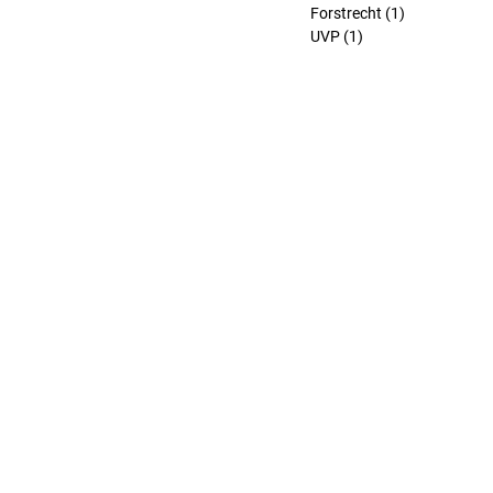
Forstrecht
(1)
1 Beitrag
UVP
(1)
1 Beitrag