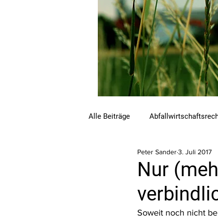
Alle Beiträge
Abfallwirtschaftsrec
Peter Sander
3. Juli 2017
Beihilfen und Förderungen
C
Nur (meh
verbindli
Luftreinhalterecht
Naturschu
Soweit noch nicht be