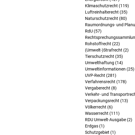
Klimaschutzrecht
(119)
119
Luftreinhalterecht
(35)
35 
Naturschutzrecht
(80)
80 B
Raumordnungs- und Planu
RdU
(57)
57 Beiträge
Rechtsprechungssammlu
Rohstoffrecht
(22)
22 Beit
(Umwelt-)Strafrecht
(2)
2 B
Tierschutzrecht
(35)
35 Bei
Umwelthaftung
(14)
14 Bei
Umweltinformationen
(25)
UVP-Recht
(281)
281 Beitr
Verfahrensrecht
(178)
178 
Vergaberecht
(8)
8 Beiträg
Verkehr- und Transportrec
Verpackungsrecht
(13)
13 
Völkerrecht
(6)
6 Beiträge
Wasserrecht
(111)
111 Bei
RDU Umwelt-Ausgabe
(2)
2
Erdgas
(1)
1 Beitrag
Schutzgebiet
(1)
1 Beitrag