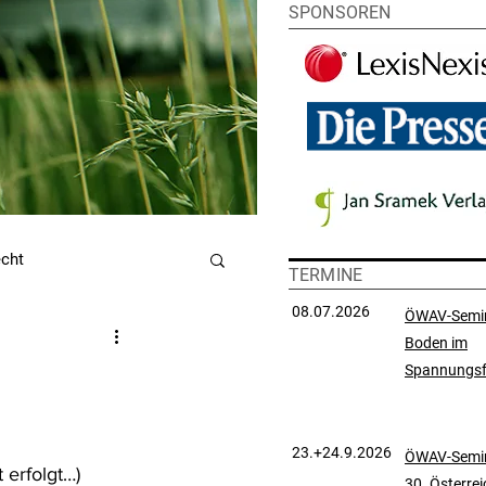
SPONSOREN
echt
TERMINE
08.07.2026
ÖWAV-Semi
Boden im
utzrecht
Spannungsf
chtsprechungssammlung
23.+24.9.2026
ÖWAV-Semin
 erfolgt…)
30. Österre