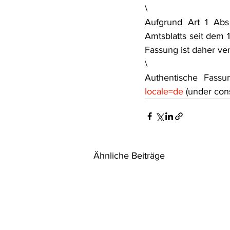
\
Rohstoffrecht
(Umwelt-)Stra
Aufgrund Art 1 Ab
Amtsblatts seit dem 1
Fassung ist daher ver
Verfahrensrecht
Vergaberec
\
Authentische Fassu
locale=de
 (under cons
Wasserrecht
RDU Umwelt-A
Ähnliche Beiträge