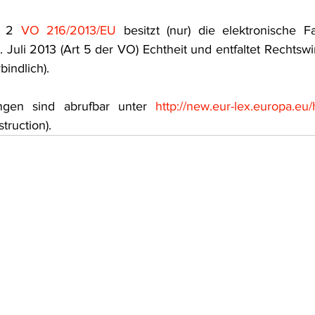
frecht
Tierschutzrecht
Umwelthaftung
Umweltinfor
s 2 
VO 216/2013/EU
 besitzt (nur) die elektronische 
. Juli 2013 (Art 5 der VO) Echtheit und entfaltet Rechtswi
bindlich).
ht
Verkehr- und Transportrecht
Verpackungsrecht
V
ngen sind abrufbar unter 
http://new.eur-lex.europa.e
truction).
usgabe
Erdgas
Schutzgebiet
Forstrecht