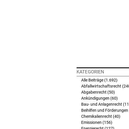
KATEGORIEN
Alle Beiträge
(1.692)
1.692 
Abfallwirtschaftsrecht
(24
Abgabenrecht
(50)
50 Beit
Ankündigungen
(60)
60 Bei
Bau- und Anlagenrecht
(11
Beihilfen und Förderungen
Chemikalienrecht
(40)
40 B
Emissionen
(156)
156 Beit
Energierecht
(127)
127 Bei