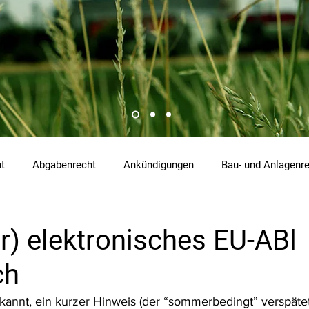
ht
Abgabenrecht
Ankündigungen
Bau- und Anlagenr
hemikalienrecht
Emissionen
Energierecht
Klimasch
r) elektronisches EU-ABl
ch
tzrecht
Raumordnungs- und Planungsrecht
RdU
Re
kannt, ein kurzer Hinweis (der “sommerbedingt” verspätet