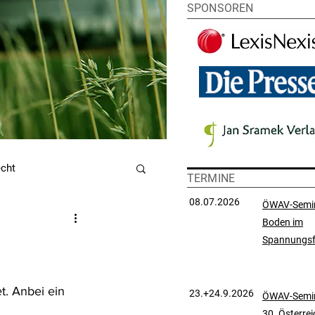
SPONSOREN
echt
TERMINE
08.07.2026
ÖWAV-Semi
Boden im
utzrecht
Spannungsf
chtsprechungssammlung
t. Anbei ein 
23.+24.9.2026
ÖWAV-Semin
30. Österre