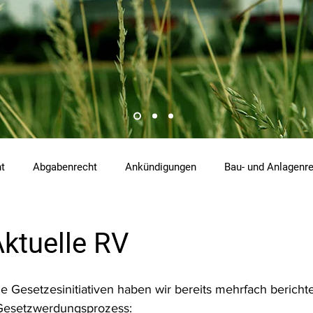
ht
Abgabenrecht
Ankündigungen
Bau- und Anlagenr
hemikalienrecht
Emissionen
Energierecht
Klimasch
ktuelle RV
tzrecht
Raumordnungs- und Planungsrecht
RdU
Re
 Gesetzesinitiativen haben wir bereits mehrfach berichte
Gesetzwerdungsprozess: