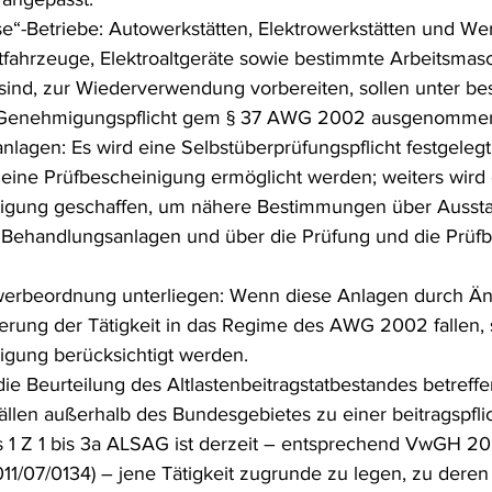
e“-Betriebe: Autowerkstätten, Elektrowerkstätten und Werk
tfahrzeuge, Elektroaltgeräte sowie bestimmte Arbeitsmas
 sind, zur Wiederverwendung vorbereiten, sollen unter b
Genehmigungspflicht gem § 37 AWG 2002 ausgenomme
lagen: Es wird eine Selbstüberprüfungspflicht festgelegt
ine Prüfbescheinigung ermöglicht werden; weiters wird 
gung geschaffen, um nähere Bestimmungen über Aussta
r Behandlungsanlagen und über die Prüfung und die Prüf
werbeordnung unterliegen: Wenn diese Anlagen durch Än
rung der Tätigkeit in das Regime des AWG 2002 fallen, s
ung berücksichtigt werden.
 die Beurteilung des Altlastenbeitragstatbestandes betreffe
llen außerhalb des Bundesgebietes zu einer beitragspfli
s 1 Z 1 bis 3a ALSAG ist derzeit – entsprechend VwGH 20.
1/07/0134) – jene Tätigkeit zugrunde zu legen, zu deren 