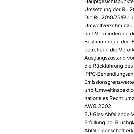
Hauptgesichtspunkte
Umsetzung der RL 20
Die RL 2010/75/EU ü
Umweltverschmutzung;
und Verminderung de
Bestimmungen der IE-
betreffend die Veröf
Ausgangszustand vo
die Rückführung des
IPPC-Behandlungsanl
Emissionsgrenzwerte
und Umweltinspektion
nationales Recht um
AWG 2002.
EU-Glas-Abfallende-V
Erfüllung bei Bruchg
Abfalleigenschaft er