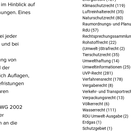
im Hinblick auf 
Klimaschutzrecht
(119)
119
mungen. Eines 
Luftreinhalterecht
(35)
35 
Naturschutzrecht
(80)
80 B
Raumordnungs- und Planu
RdU
(57)
57 Beiträge
ei jeder 
Rechtsprechungssammlu
Rohstoffrecht
(22)
22 Beit
 und bei 
(Umwelt-)Strafrecht
(2)
2 B
Tierschutzrecht
(35)
35 Bei
ung von 
Umwelthaftung
(14)
14 Bei
 der 
Umweltinformationen
(25)
UVP-Recht
(281)
281 Beitr
ch Auflagen, 
Verfahrensrecht
(178)
178 
fristungen 
Vergaberecht
(8)
8 Beiträg
aren 
Verkehr- und Transportrec
Verpackungsrecht
(13)
13 
Völkerrecht
(6)
6 Beiträge
 AWG 2002 
Wasserrecht
(111)
111 Bei
er 
RDU Umwelt-Ausgabe
(2)
2
 an die 
Erdgas
(1)
1 Beitrag
Schutzgebiet
(1)
1 Beitrag