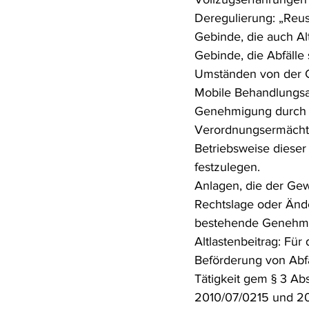
Deregulierung: „Reus
Gebinde, die auch Al
Gebinde, die Abfälle
Umständen von der 
Mobile Behandlungsan
Genehmigung durch e
Verordnungsermächti
Betriebsweise diese
festzulegen.
Anlagen, die der Ge
Rechtslage oder Ände
bestehende Genehmig
Altlastenbeitrag: Für
Beförderung von Abfä
Tätigkeit gem § 3 Ab
2010/07/0215 und 201