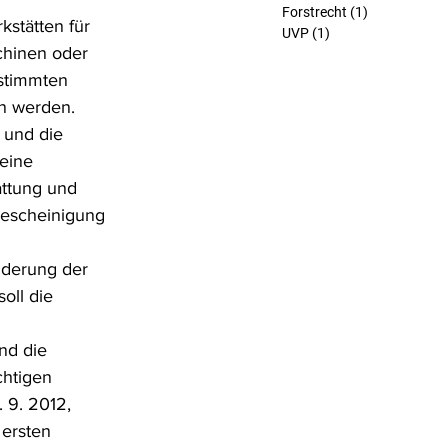
Forstrecht
(1)
1 Beitrag
stätten für 
UVP
(1)
1 Beitrag
chinen oder 
estimmten 
n werden.
 und die 
eine 
ttung und 
bescheinigung 
derung der 
oll die 
nd die 
chtigen 
 9. 2012, 
ersten 