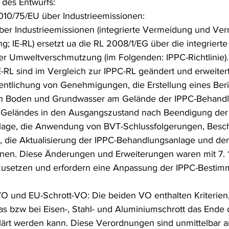
 des Entwurfs:
10/75/EU über Industrieemissionen:
ber Industrieemissionen (integrierte Vermeidung und Ve
 IE-RL) ersetzt ua die RL 2008/1/EG über die integriert
r Umweltverschmutzung (im Folgenden: IPPC-Richtlinie).
RL sind im Vergleich zur IPPC-RL geändert und erweitert
fentlichung von Genehmigungen, die Erstellung eines Beri
n Boden und Grundwasser am Gelände der IPPC-Behandl
 Geländes in den Ausgangszustand nach Beendigung der T
age, die Anwendung von BVT-Schlussfolgerungen, Besche
, die Aktualisierung der IPPC-Behandlungsanlage und d
en. Diese Änderungen und Erweiterungen waren mit 7. 1.
zusetzen und erfordern eine Anpassung der IPPC-Besti
O und EU-Schrott-VO: Die beiden VO enthalten Kriterien,
las bzw bei Eisen-, Stahl- und Aluminiumschrott das Ende 
klärt werden kann. Diese Verordnungen sind unmittelbar 