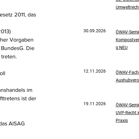
Umweltrech
mationen
UVP-Recht
setz 2011, das 
 
013)
30.09.2026
ÖWAV-Semin
ölkerrecht
cher Vorgaben 
Kompostve
r BundesG. Die 
g NEU
treten.
12.11.2026
ÖWAV-Fachd
oll
Aushubvero
onshandels im 
tretens ist der 
19.11.2026
ÖWAV-Semin
UVP-Recht i
Praxis
das AlSAG 