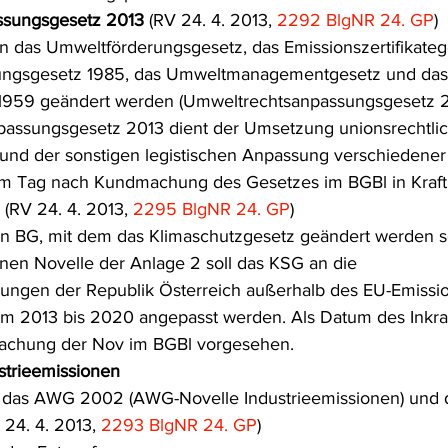
ssungsgesetz 2013
 (RV 24. 4. 2013, 
2292 BlgNR 24. GP
)
frecht
Tierschutzrecht
Umwelthaftung
Umweltinfor
n das Umweltförderungsgesetz, das Emissionszertifikatege
ungsgesetz 1985, das Umweltmanagementgesetz und das
1959 geändert werden (Umweltrechtsanpassungsgesetz 2
ht
Verkehr- und Transportrecht
Verpackungsrecht
V
assungsgesetz 2013 dient der Umsetzung unionsrechtli
 und der sonstigen legistischen Anpassung verschiedene
m Tag nach Kundmachung des Gesetzes im BGBl in Kraft 
usgabe
Erdgas
Schutzgebiet
Forstrecht
 (RV 24. 4. 2013, 
2295 BlgNR 24. GP
)
in BG, mit dem das Klimaschutzgesetz geändert werden s
nen Novelle der Anlage 2 soll das KSG an die 
tungen der Republik Österreich außerhalb des EU-Emissi
um 2013 bis 2020 angepasst werden. Als Datum des Inkraft
achung der Nov im BGBl vorgesehen.
strieemissionen
l das AWG 2002 (AWG-Novelle Industrieemissionen) und 
24. 4. 2013, 
2293 BlgNR 24. GP
)