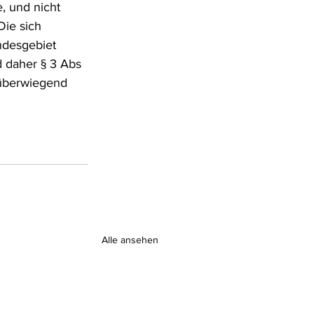
, und nicht 
ie sich 
ndesgebiet 
 daher § 3 Abs 
überwiegend 
Alle ansehen