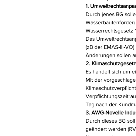
1. Umweltrechtsanpa
Rohstoffrecht
(Umwelt-)Stra
Durch jenes BG solle
Wasserbautenförder
Wasserrechtsgesetz 
Verfahrensrecht
Vergaberec
Das Umweltrechtsanp
(zB der EMAS-III-VO)
Änderungen sollen a
Wasserrecht
RDU Umwelt-A
2. Klimaschutzgesetz
Es handelt sich um e
Mit der vorgeschlage
Klimaschutzverpflich
Verpflichtungszeitra
Tag nach der Kundm
3. AWG-Novelle Indu
Durch dieses BG sol
geändert werden (RV 