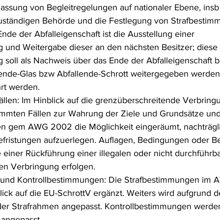
lassung von Begleitregelungen auf nationaler Ebene, insb 
zuständigen Behörde und die Festlegung von Strafbestim
 Ende der Abfalleigenschaft ist die Ausstellung einer 
g und Weitergabe dieser an den nächsten Besitzer; diese 
 soll als Nachweis über das Ende der Abfalleigenschaft b
ende-Glas bzw Abfallende-Schrott weitergegeben werden
rt werden.
llen: Im Hinblick auf die grenzüberschreitende Verbring
timmten Fällen zur Wahrung der Ziele und Grundsätze und
sen gem AWG 2002 die Möglichkeit eingeräumt, nachträgli
fristungen aufzuerlegen. Auflagen, Bedingungen oder Be
 einer Rückführung einer illegalen oder nicht durchführb
en Verbringung erfolgen.
- und Kontrollbestimmungen: Die Strafbestimmungen im
ick auf die EU-SchrottV ergänzt. Weiters wird aufgrund d
der Strafrahmen angepasst. Kontrollbestimmungen werden
 angepasst.