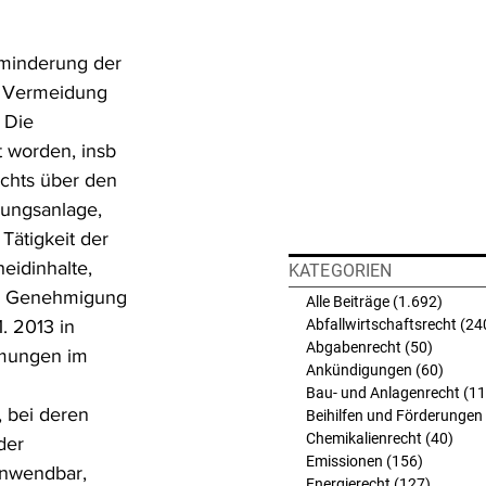
rminderung der 
e Vermeidung 
 Die 
 worden, insb 
chts über den 
ungsanlage, 
ätigkeit der 
idinhalte, 
KATEGORIEN
er Genehmigung 
Alle Beiträge
(1.692)
1.692 
 2013 in 
Abfallwirtschaftsrecht
(24
Abgabenrecht
(50)
50 Beit
mmungen im 
Ankündigungen
(60)
60 Bei
Bau- und Anlagenrecht
(11
 bei deren 
Beihilfen und Förderungen
Chemikalienrecht
(40)
40 B
der 
Emissionen
(156)
156 Beit
anwendbar, 
Energierecht
(127)
127 Bei