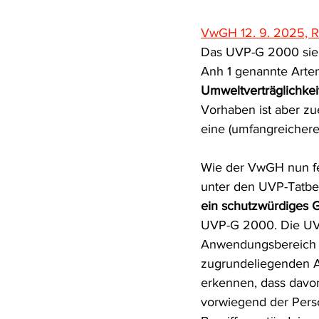
Rohstoffrecht
(Umwelt-)Stra
VwGH 12. 9. 2025, 
Das UVP-G 2000 sieh
Anh 1 genannte Arten
Verfahrensrecht
Vergaberec
Umweltverträglichkei
Vorhaben ist aber zue
eine (umfangreichere
Wasserrecht
RDU Umwelt-A
Wie der VwGH nun fes
unter den UVP-Tatbe
ein schutzwürdiges G
UVP-G 2000. Die UV
Anwendungsbereich u
zugrundeliegenden An
erkennen, dass davon
vorwiegend der Perso