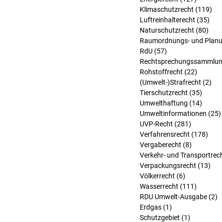
Klimaschutzrecht
(119)
119
Luftreinhalterecht
(35)
35 
Naturschutzrecht
(80)
80 B
Raumordnungs- und Planu
RdU
(57)
57 Beiträge
Rechtsprechungssammlu
Rohstoffrecht
(22)
22 Beit
(Umwelt-)Strafrecht
(2)
2 B
Tierschutzrecht
(35)
35 Bei
Umwelthaftung
(14)
14 Bei
Umweltinformationen
(25)
UVP-Recht
(281)
281 Beitr
Verfahrensrecht
(178)
178 
Vergaberecht
(8)
8 Beiträg
Verkehr- und Transportrec
Verpackungsrecht
(13)
13 
Völkerrecht
(6)
6 Beiträge
Wasserrecht
(111)
111 Bei
RDU Umwelt-Ausgabe
(2)
2
Erdgas
(1)
1 Beitrag
Schutzgebiet
(1)
1 Beitrag