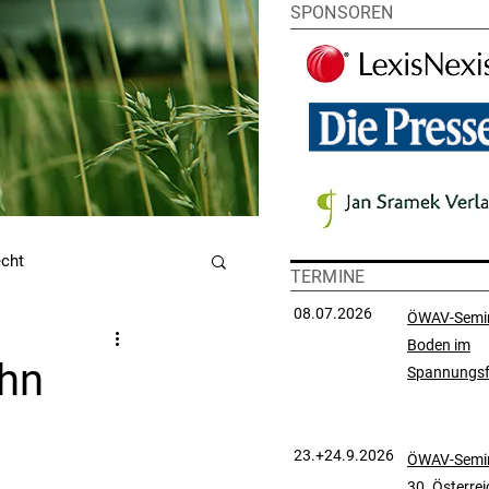
SPONSOREN
echt
TERMINE
08.07.2026
ÖWAV-Semi
Boden im
utzrecht
ahn
Spannungsf
chtsprechungssammlung
23.+24.9.2026
ÖWAV-Semin
30. Österre