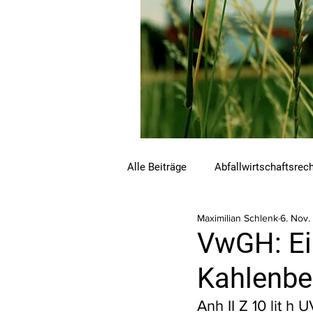
Alle Beiträge
Abfallwirtschaftsrec
Maximilian Schlenk
6. Nov.
Beihilfen und Förderungen
C
VwGH: Ein
Kahlenbe
Luftreinhalterecht
Naturschu
Anh II Z 10 lit h