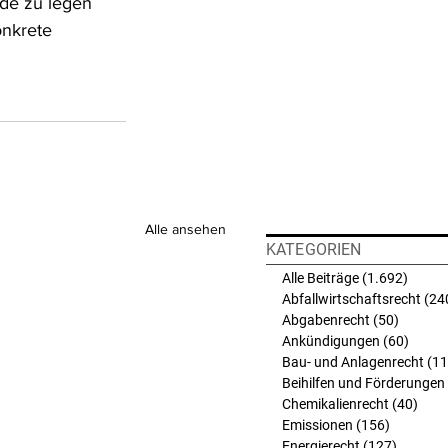
nde zu legen 
onkrete 
Alle ansehen
KATEGORIEN
Alle Beiträge
(1.692)
1.692 
Abfallwirtschaftsrecht
(24
Abgabenrecht
(50)
50 Beit
Ankündigungen
(60)
60 Bei
Bau- und Anlagenrecht
(11
Beihilfen und Förderungen
Chemikalienrecht
(40)
40 B
Emissionen
(156)
156 Beit
Energierecht
(127)
127 Bei