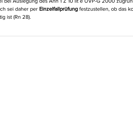
sei bei Auslegung des Anh 1 Z 10 lit e UVP-G 2000 zugru
ch sei daher per 
Einzelfallprüfung
 festzustellen, ob das k
g ist (Rn 28).