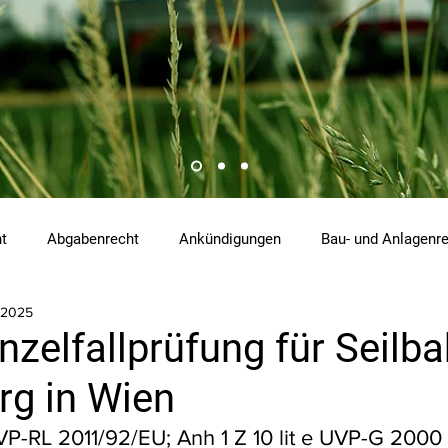
ht
Abgabenrecht
Ankündigungen
Bau- und Anlagenr
 2025
hemikalienrecht
Emissionen
Energierecht
Klimasch
zelfallprüfung für Seilb
rg in Wien
tzrecht
Raumordnungs- und Planungsrecht
RdU
Re
 UVP-RL 2011/92/EU; Anh 1 Z 10 lit e UVP-G 2000