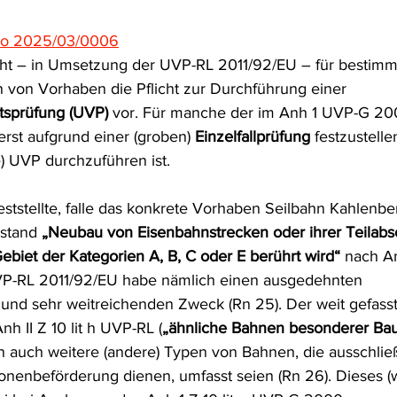
frecht
Tierschutzrecht
Umwelthaftung
Umweltinfor
Ro 2025/03/0006
t – in Umsetzung der UVP-RL 2011/92/EU – für bestimmt
 von Vorhaben die Pflicht zur Durchführung einer 
ht
Verkehr- und Transportrecht
Verpackungsrecht
V
tsprüfung (UVP)
 vor. Für manche der im Anh 1 UVP-G 2
rst aufgrund einer (groben) 
Einzelfallprüfung
 festzustell
) UVP durchzuführen ist.
usgabe
Erdgas
Schutzgebiet
Forstrecht
tstellte, falle das konkrete Vorhaben Seilbahn Kahlenbe
stand 
„Neubau von Eisenbahnstrecken oder ihrer Teilabs
ebiet der Kategorien A, B, C oder E berührt wird“
 nach An
P-RL 2011/92/EU habe nämlich einen ausgedehnten 
nd sehr weitreichenden Zweck (Rn 25). Der weit gefasst
h II Z 10 lit h UVP-RL (
„ähnliche Bahnen besonderer Bau
 auch weitere (andere) Typen von Bahnen, die ausschließ
nenbeförderung dienen, umfasst seien (Rn 26). Dieses (w