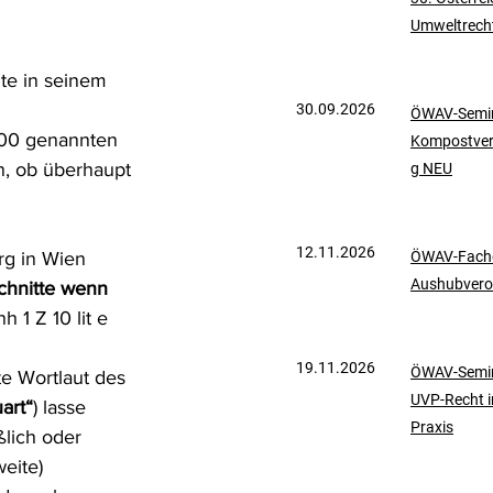
Umweltrech
mationen
UVP-Recht
e in seinem 
30.09.2026
ÖWAV-Semin
ölkerrecht
000 genannten 
Kompostve
en, ob überhaupt 
g NEU
12.11.2026
rg in Wien 
ÖWAV-Fachd
Aushubvero
chnitte wenn 
h 1 Z 10 lit e 
19.11.2026
ÖWAV-Semin
e Wortlaut des 
UVP-Recht i
art“
) lasse 
Praxis
lich oder 
eite) 