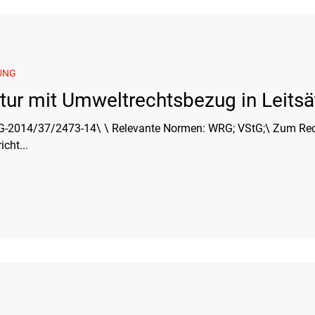
UNG
atur mit Umweltrechtsbezug in Leits
rmen: WRG; VStG;\ Zum Rechtfertigung aufgrund
icht...