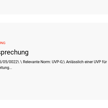
UNG
sprechung
einer UVP für das Vorhaben eines
tung...