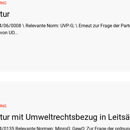
UNG
tur
06/0008 \ Relevante Norm: UVP-G; \ Erneut zur Frage der Parte
von UO...
UNG
atur mit Umweltrechtsbezug in Leits
4/0135 Relevante Normen: MinroG; GewO; Zur Frage der ordn