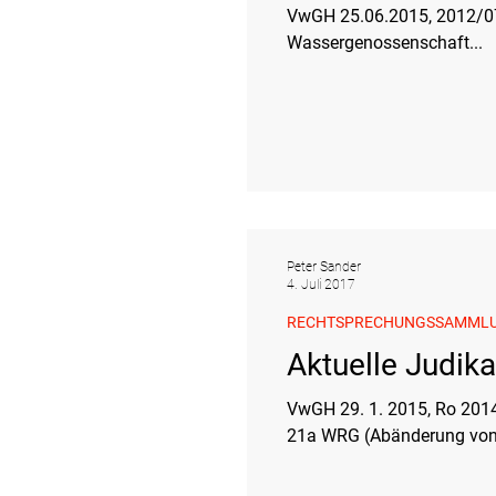
VwGH 25.06.2015, 2012/07/0049\ \ Relevante Norm: WRG;\ Im ggst. Fall bestand kein frei
Tierschutzrecht
Umwelthaftun
Wassergenossenschaft...
Verkehr- und Transportrecht
Ve
Schutzgebiet
Forstrecht
Peter Sander
4. Juli 2017
RECHTSPRECHUNGSSAMML
Aktuelle Judik
VwGH 29. 1. 2015, Ro 2014/07/0028 \ Relevante
21a WRG (Abänderung von.