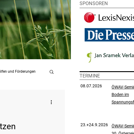
SPONSOREN
ilfen und Förderungen
TERMINE
08.07.2026
ÖWAV-Semi
Boden im
chutzrecht
Spannungsf
Strafrecht
ätzen
23.+24.9.2026
ÖWAV-Semin
30. Österre