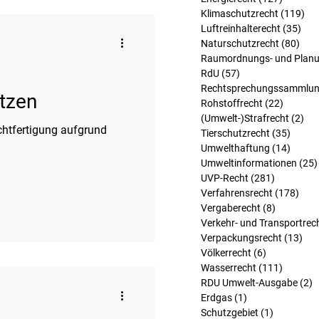
Klimaschutzrecht
(119)
119
Luftreinhalterecht
(35)
35 
Naturschutzrecht
(80)
80 B
Raumordnungs- und Planu
RdU
(57)
57 Beiträge
Rechtsprechungssammlu
ätzen
Rohstoffrecht
(22)
22 Beit
(Umwelt-)Strafrecht
(2)
2 B
Tierschutzrecht
(35)
35 Bei
Umwelthaftung
(14)
14 Bei
Umweltinformationen
(25)
UVP-Recht
(281)
281 Beitr
Verfahrensrecht
(178)
178 
Vergaberecht
(8)
8 Beiträg
Verkehr- und Transportrec
Verpackungsrecht
(13)
13 
Völkerrecht
(6)
6 Beiträge
Wasserrecht
(111)
111 Bei
RDU Umwelt-Ausgabe
(2)
2
Erdgas
(1)
1 Beitrag
Schutzgebiet
(1)
1 Beitrag