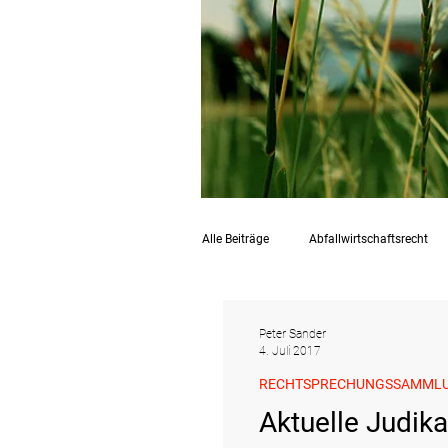
Alle Beiträge
Abfallwirtschaftsrecht
Chemikalienrecht
Emissionen
Peter Sander
4. Juli 2017
RECHTSPRECHUNGSSAMML
Raumordnungs- und Planungsrecht
Aktuelle Judik