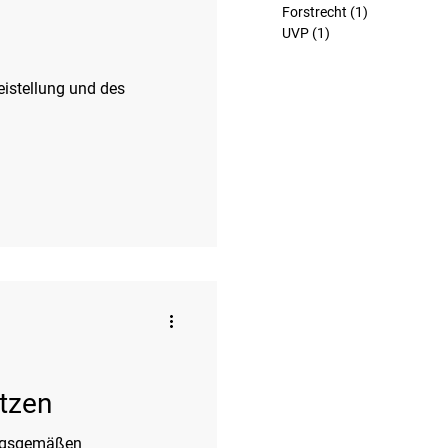
Forstrecht
(1)
1 Beitrag
UVP
(1)
1 Beitrag
istellung und des
ätzen
ungsgemäßen