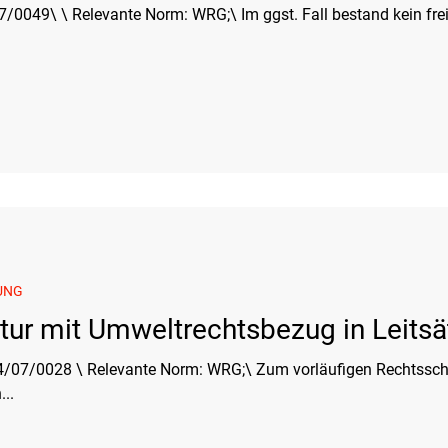
williger Beitritt des Bf zur
g
Umweltinformationen
UVP-Recht
Verfahrensrecht
Verg
rpackungsrecht
Völkerrecht
Wasserrecht
RDU Umwelt-Ausgab
UNG
atur mit Umweltrechtsbezug in Leits
 Norm: WRG;\ Zum vorläufigen Rechtsschutz im Verfahren nach §
..