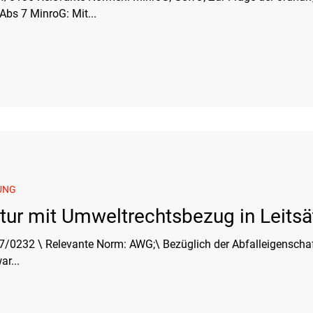
s 7 MinroG: Mit...
UNG
atur mit Umweltrechtsbezug in Leits
 AWG;\ Bezüglich der Abfalleigenschaft von Abbruchmaterial:
r...