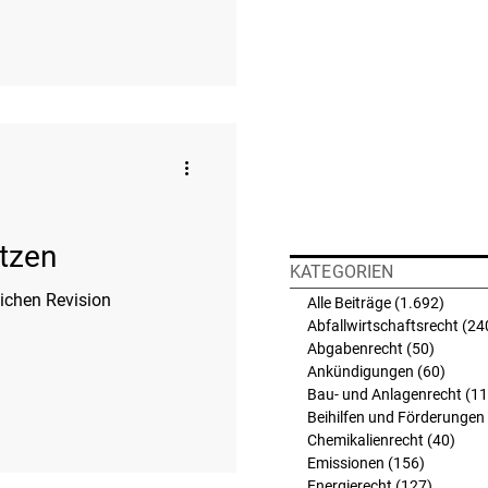
ätzen
KATEGORIEN
ichen Revision
Alle Beiträge
(1.692)
1.692 
Abfallwirtschaftsrecht
(24
Abgabenrecht
(50)
50 Beit
Ankündigungen
(60)
60 Bei
Bau- und Anlagenrecht
(11
Beihilfen und Förderungen
Chemikalienrecht
(40)
40 B
Emissionen
(156)
156 Beit
Energierecht
(127)
127 Bei