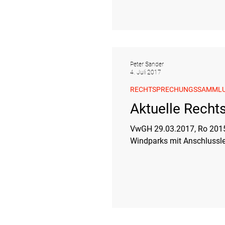
Peter Sander
4. Juli 2017
RECHTSPRECHUNGSSAMML
Aktuelle Recht
VwGH 29.03.2017, Ro 2015/05/0022\ \ Relevante Norm: UVP-G;\ Anlässlich 
Windparks mit Anschlusslei