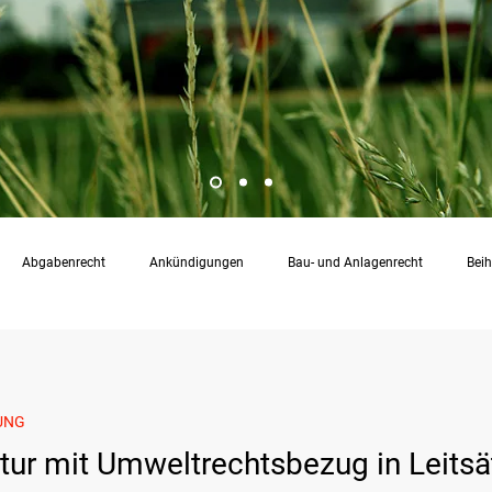
Abgabenrecht
Ankündigungen
Bau- und Anlagenrecht
Beih
Energierecht
Klimaschutzrecht
Luftreinhalterecht
Naturs
UNG
RdU
Rechtsprechungssammlung
Rohstoffrecht
(Umwelt-)
atur mit Umweltrechtsbezug in Leits