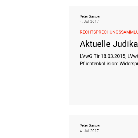
Peter Sander
4. Juli 2017
RECHTSPRECHUNGSSAMML
Aktuelle Judik
LVwG Tir 18.03.2015, LVwG-2014/37/2473-14\ \ Relevante No
Pflichtenkollision: Widerspr
Peter Sander
4. Juli 2017