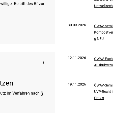
Umweltrech
aberecht
30.09.2026
ÖWAV-Semin
e
Erdgas
Kompostve
g NEU
12.11.2026
ÖWAV-Fachd
Aushubvero
ätzen
19.11.2026
ÖWAV-Semin
UVP-Recht i
Praxis