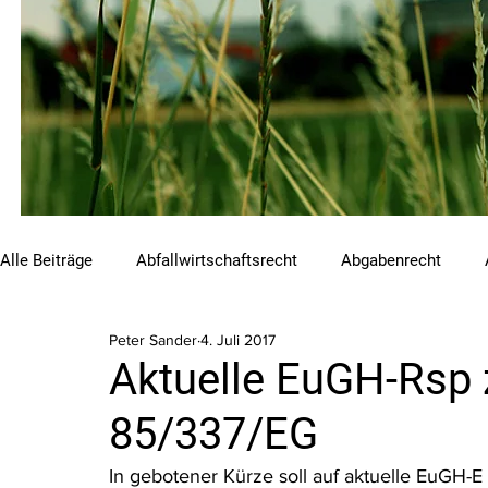
Alle Beiträge
Abfallwirtschaftsrecht
Abgabenrecht
Peter Sander
4. Juli 2017
Beihilfen und Förderungen
Chemikalienrecht
Emis
Aktuelle EuGH-Rsp
85/337/EG
Luftreinhalterecht
Naturschutzrecht
Raumordnungs
In gebotener Kürze soll auf aktuelle EuGH-