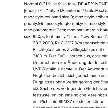
Normal 0 21 false false false DE-AT X-NONE 
Rohstoffrecht
(Umwelt-)Strafrecht
Tierschutzrecht
[endif]-> < ! /* Style Definitions */ table.M
mso-tstyle-rowband-size:0; mso-tstyle-colban
priority:99; mso-style-qformat:yes; mso-style
Verfahrensrecht
Vergaberecht
Verkehr- und Transp
mso-para-margin:0cm; mso-para-margin-botto
size:10.0pt; font-family:"Times New Roman","ser
28.2.2008, Rs C-2/07 (Vorabentscheidun
Wasserrecht
RDU Umwelt-Ausgabe
Erdgas
S
Pflichtigkeit eines Zivilflugplatzes mit
2100 m. Der EuGH sprach aus, dass ei
Unternehmen zur Änderung der Infrastru
UVP-Richtlinie darstelle. Der Anwendun
Flughäfen bezieht sich jedoch auch auf
Flugplatzes ohne Verlängerung der Start
idZ Sache des vorlegenden Gerichts, 
festzustellen, ob eine solche Vereinba
der Richtlinie 85/337 darstellen könne