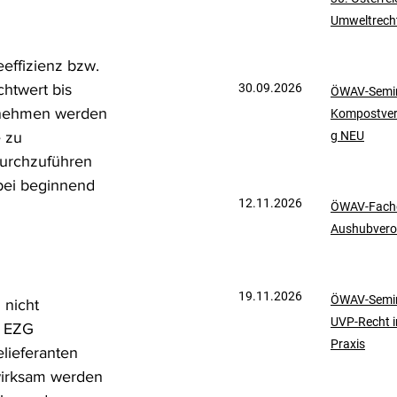
Umweltrech
mationen
UVP-Recht
effizienz bzw. 
htwert bis 
30.09.2026
ÖWAV-Semin
ölkerrecht
rnehmen werden 
Kompostve
 zu 
g NEU
durchzuführen 
ei beginnend 
12.11.2026
ÖWAV-Fachd
Aushubvero
19.11.2026
ÖWAV-Semin
 nicht 
UVP-Recht i
s EZG 
Praxis
lieferanten 
irksam werden 