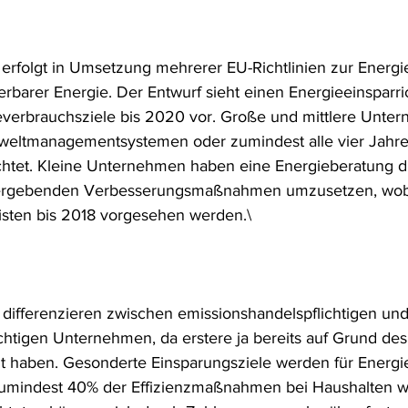
frecht
Tierschutzrecht
Umwelthaftung
Umweltinfor
rfolgt in Umsetzung mehrerer EU-Richtlinien zur Energie
rbarer Energie. Der Entwurf sieht einen Energieeinsparric
ht
Verkehr- und Transportrecht
Verpackungsrecht
V
verbrauchsziele bis 2020 vor. Große und mittlere Unte
weltmanagementsystemen oder zumindest alle vier Jahre
ichtet. Kleine Unternehmen haben eine Energieberatung 
usgabe
Erdgas
Schutzgebiet
Forstrecht
s ergebenden Verbesserungsmaßnahmen umzusetzen, wob
isten bis 2018 vorgesehen werden.\
 differenzieren zwischen emissionshandelspflichtigen und
chtigen Unternehmen, da erstere ja bereits auf Grund de
gt haben. Gesonderte Einsparungsziele werden für Energie
umindest 40% der Effizienzmaßnahmen bei Haushalten w