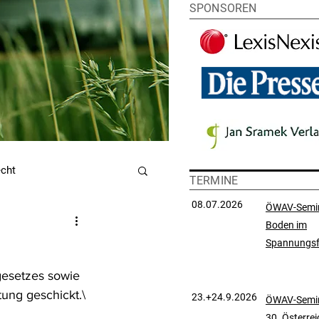
SPONSOREN
echt
TERMINE
08.07.2026
ÖWAV-Semi
Boden im
utzrecht
Spannungsf
gesetzes sowie 
chtsprechungssammlung
ung geschickt.\
23.+24.9.2026
ÖWAV-Semin
30. Österre