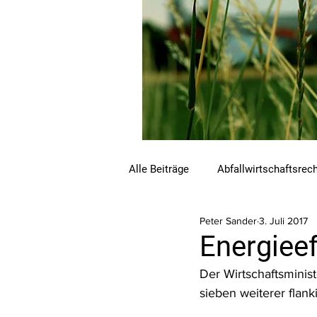
Alle Beiträge
Abfallwirtschaftsrec
Peter Sander
3. Juli 2017
Beihilfen und Förderungen
C
Energiee
Der Wirtschaftsminis
Luftreinhalterecht
Naturschu
sieben weiterer flan