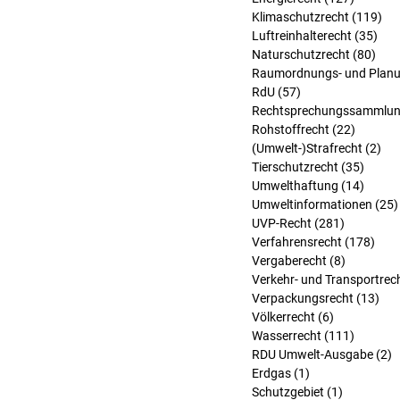
Klimaschutzrecht
(119)
119
Luftreinhalterecht
(35)
35 
Naturschutzrecht
(80)
80 B
Raumordnungs- und Planu
RdU
(57)
57 Beiträge
Rechtsprechungssammlu
Rohstoffrecht
(22)
22 Beit
(Umwelt-)Strafrecht
(2)
2 B
Tierschutzrecht
(35)
35 Bei
Umwelthaftung
(14)
14 Bei
Umweltinformationen
(25)
UVP-Recht
(281)
281 Beitr
Verfahrensrecht
(178)
178 
Vergaberecht
(8)
8 Beiträg
Verkehr- und Transportrec
Verpackungsrecht
(13)
13 
Völkerrecht
(6)
6 Beiträge
Wasserrecht
(111)
111 Bei
RDU Umwelt-Ausgabe
(2)
2
Erdgas
(1)
1 Beitrag
Schutzgebiet
(1)
1 Beitrag