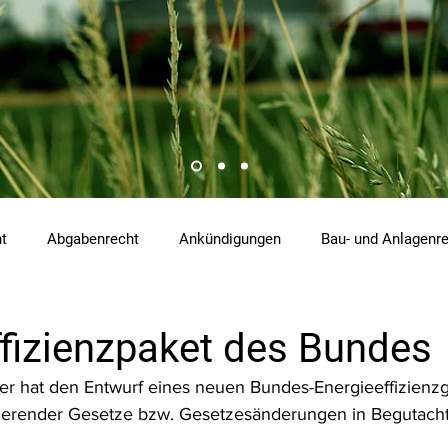
ht
Abgabenrecht
Ankündigungen
Bau- und Anlagenr
hemikalienrecht
Emissionen
Energierecht
Klimasch
ffizienzpaket des Bundes
ter hat den Entwurf eines neuen Bundes-Energieeffizienz
tzrecht
Raumordnungs- und Planungsrecht
RdU
Re
kierender Gesetze bzw. Gesetzesänderungen in Begutacht