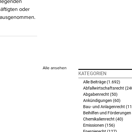
ulegenden 
äftigten oder 
ch ausgenommen.
Alle ansehen
KATEGORIEN
Alle Beiträge
(1.692)
1.692 
Abfallwirtschaftsrecht
(24
Abgabenrecht
(50)
50 Beit
Ankündigungen
(60)
60 Bei
Bau- und Anlagenrecht
(11
Beihilfen und Förderungen
Chemikalienrecht
(40)
40 B
Emissionen
(156)
156 Beit
Energierecht
(127)
127 Bei