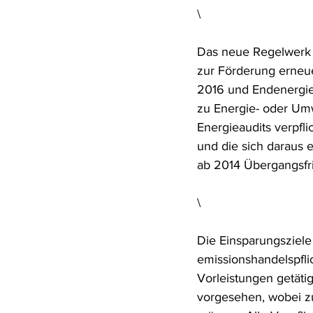
\
Rohstoffrecht
(Umwelt-)Stra
Das neue Regelwerk e
zur Förderung erneue
Verfahrensrecht
Vergaberec
2016 und Endenergie
zu Energie- oder Um
Energieaudits verpfl
Wasserrecht
RDU Umwelt-A
und die sich darau
ab 2014 Übergangsfr
\
Die Einsparungsziele
emissionshandelspfli
Vorleistungen getäti
vorgesehen, wobei z