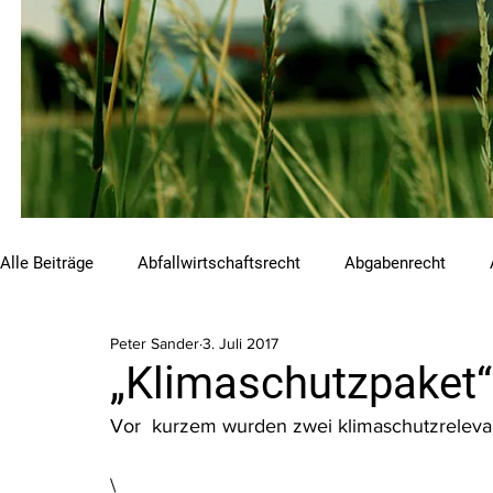
Alle Beiträge
Abfallwirtschaftsrecht
Abgabenrecht
Peter Sander
3. Juli 2017
Beihilfen und Förderungen
Chemikalienrecht
Emis
„Klimaschutzpaket
Vor  kurzem wurden zwei klimaschutzrelevan
Luftreinhalterecht
Naturschutzrecht
Raumordnungs
\