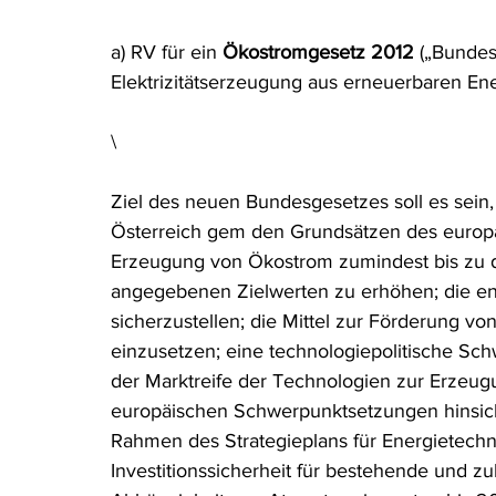
Rohstoffrecht
(Umwelt-)Strafrecht
Tierschutzrecht
a) RV für ein 
Ökostromgesetz 2012
 („Bundes
Elektrizitätserzeugung aus erneuerbaren Ene
Verfahrensrecht
Vergaberecht
Verkehr- und Transp
\
Ziel des neuen Bundesgesetzes soll es sein
Wasserrecht
RDU Umwelt-Ausgabe
Erdgas
S
Österreich gem den Grundsätzen des europäi
Erzeugung von Ökostrom zumindest bis zu d
angegebenen Zielwerten zu erhöhen; die en
sicherzustellen; die Mittel zur Förderung vo
einzusetzen; eine technologiepolitische Sch
der Marktreife der Technologien zur Erzeu
europäischen Schwerpunktsetzungen hinsicht
Rahmen des Strategieplans für Energietechn
Investitionssicherheit für bestehende und zu