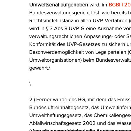
Umweltsenat aufgehoben
 wird, im 
BGBl I 20
Rohstoffrecht
(Umwelt-)Strafrecht
Tierschutzrecht
Bundesverwaltungsgericht löst, wie bereits h
Rechtsmittelinstanz in allen UVP-Verfahren 
wird in § 3 Abs 8 UVP-G eine Ausnahme vo
Verfahrensrecht
Vergaberecht
Verkehr- und Transp
verwaltungsrechtlichen Anpassungs- oder S
Konformität des UVP-Gesetzes zu sichern u
Beschwerdemöglichkeit von Legalparteien (G
Wasserrecht
RDU Umwelt-Ausgabe
Erdgas
S
Umweltorganisationen) beim Bundesverwalt
gewahrt.\
\
2.) Ferner wurde das BG, mit dem das Emissi
Bundesluftreinhaltegesetz, das Umweltinfor
Umwelthaftungsgesetz, das Chemikaliengeset
Abfallwirtschaftsgesetz 2002 und das Wass