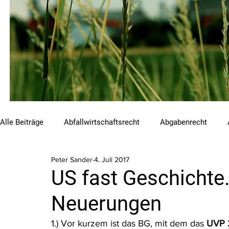
Alle Beiträge
Abfallwirtschaftsrecht
Abgabenrecht
Peter Sander
4. Juli 2017
Beihilfen und Förderungen
Chemikalienrecht
Emis
US fast Geschichte
Neuerungen
Luftreinhalterecht
Naturschutzrecht
Raumordnungs
1.) Vor kurzem ist das BG, mit dem das 
UVP 