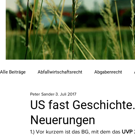
Alle Beiträge
Abfallwirtschaftsrecht
Abgabenrecht
Peter Sander
3. Juli 2017
Beihilfen und Förderungen
Chemikalienrecht
Emis
US fast Geschichte
Neuerungen
Luftreinhalterecht
Naturschutzrecht
Raumordnungs
1.) Vor kurzem ist das BG, mit dem das 
UVP 