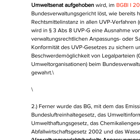
Umweltsenat aufgehoben
 wird, im 
BGBl I 20
Rohstoffrecht
(Umwelt-)Strafrecht
Tierschutzrecht
Bundesverwaltungsgericht löst, wie bereits h
Rechtsmittelinstanz in allen UVP-Verfahren 
wird in § 3 Abs 8 UVP-G eine Ausnahme vo
Verfahrensrecht
Vergaberecht
Verkehr- und Transp
verwaltungsrechtlichen Anpassungs- oder S
Konformität des UVP-Gesetzes zu sichern u
Beschwerdemöglichkeit von Legalparteien (G
Wasserrecht
RDU Umwelt-Ausgabe
Erdgas
S
Umweltorganisationen) beim Bundesverwalt
gewahrt.\
\
2.) Ferner wurde das BG, mit dem das Emissi
Bundesluftreinhaltegesetz, das Umweltinfor
Umwelthaftungsgesetz, das Chemikaliengeset
Abfallwirtschaftsgesetz 2002 und das Wass