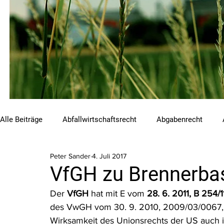
Alle Beiträge
Abfallwirtschaftsrecht
Abgabenrecht
Peter Sander
4. Juli 2017
Beihilfen und Förderungen
Chemikalienrecht
Emis
VfGH zu Brennerbas
Der 
VfGH
 hat mit E vom 
28. 6. 2011, B 254/1
Luftreinhalterecht
Naturschutzrecht
Raumordnungs
des VwGH vom 30. 9. 2010, 2009/03/0067, 
Wirksamkeit des Unionsrechts der US auch 