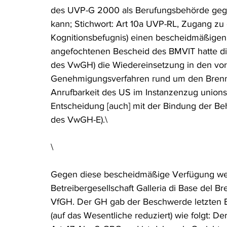
des UVP-G 2000 als Berufungsbehörde geg
Rohstoffrecht
(Umwelt-)Strafrecht
Tierschutzrecht
kann; Stichwort: Art 10a UVP-RL, Zugang zu
Kognitionsbefugnis) einen bescheidmäßige
angefochtenen Bescheid des BMVIT hatte di
Verfahrensrecht
Vergaberecht
Verkehr- und Transp
des VwGH) die Wiedereinsetzung in den vorig
Genehmigungsverfahren rund um den Brenner-
Anrufbarkeit des US im Instanzenzug unions
Wasserrecht
RDU Umwelt-Ausgabe
Erdgas
S
Entscheidung [auch] mit der Bindung der B
des VwGH-E).\
\
Gegen diese bescheidmäßige Verfügung wend
Betreibergesellschaft Galleria di Base del 
VfGH. Der GH gab der Beschwerde letzten E
(auf das Wesentliche reduziert) wie folgt: De