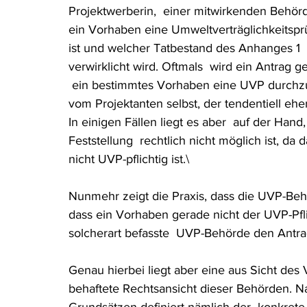
Projektwerberin,  einer mitwirkenden Behörd
Rohstoffrecht
(Umwelt-)Strafrecht
Tierschutzrecht
ein Vorhaben eine Umweltverträglichkeitsp
ist und welcher Tatbestand des Anhanges 1  
verwirklicht wird. Oftmals  wird ein Antrag ge
Verfahrensrecht
Vergaberecht
Verkehr- und Transp
 ein bestimmtes Vorhaben eine UVP durchzufü
vom Projektanten selbst, der tendentiell ehe
In einigen Fällen liegt es aber  auf der Hand
Wasserrecht
RDU Umwelt-Ausgabe
Erdgas
S
Feststellung  rechtlich nicht möglich ist, d
nicht UVP-pflichtig ist.\
Nunmehr zeigt die Praxis, dass die UVP-Behö
dass ein Vorhaben gerade nicht der UVP-Pflic
solcherart befasste  UVP-Behörde den Antrag
Genau hierbei liegt aber eine aus Sicht des
behaftete Rechtsansicht dieser Behörden. N