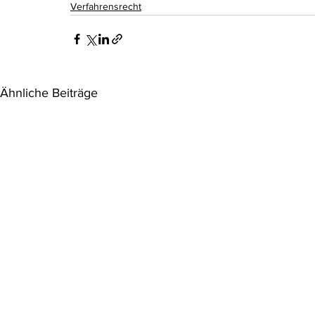
Verfahrensrecht
Ähnliche Beiträge
VwGH: Einzelfallprüfung für
VwG bleibt 