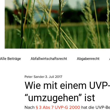
Alle Beiträge
Abfallwirtschaftsrecht
Abgabenrecht
Peter Sander
3. Juli 2017
Beihilfen und Förderungen
Chemikalienrecht
Emis
Wie mit einem UVP-
“umzugehen” ist
Luftreinhalterecht
Naturschutzrecht
Raumordnungs
Nach 
§ 3 Abs 7 UVP-G 2000
 hat die UVP-B