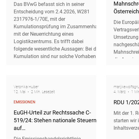
Mahnschre
Das BVwG befasst sich in seiner
Österreic
Entscheidung vom 2.4.2026, W281
2317976-1/70E, mit der
Die Europä
Kumulationsprüfung im Zusammenhang
Vertragsver
mit der Neuerrichtung eines
Umsetzung 
Logistikzentrums. Es trifft dabei
nachgeschär
folgende wesentliche Aussagen: Bei der
Mahnschrei
Kumulation sind nur solche Vorhaben zu
die Auseina
berücksichtigen, die einen Tatbestand
fortgeschri
des Anhangs 1 UVP-G 2000 erfüllen. Eine
Stufe ist e
Kumulation der
Europäisch
Flächeninanspruchnahme eines
Veronika Huber
marijkewolfsgr
drohender S
12. Mai
2 Min. Lesezeit
4. März
1 Mi
Logistikzentrums (in ha) mit der
die mutmaß
Produktionskapazität einer Papierfabrik
RDU 1/202
EMISSIONEN
warum sie 
(in t/a bzw. t/d) ist m
warum ein e
EuGH-Urteil zur Rechtssache C-
Mit der 1. 
Rechtsbehel
519/24: Stehen nationale Steuern
starten wir
auf
Inhaltsverze
Treibhausgasemissionszertifikate
Die Emissionshandelsrichtlinie