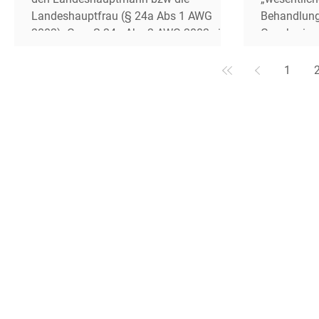
Landeshauptfrau (§ 24a Abs 1 AWG
Behandlungsa
2002). Gem § 24a Abs 2 AWG 2002 sind
Genehmigu
bestimmte Personen von dieser
bzw der La
Erlaubnispflicht aber ausgenommen , ua
8 Z 3 erster
1
„Personen, die aus Anlass einer
„wesentliche Än
wirtschaftl Tätigkeit, die nicht auf die
Änderung e
Sammlung von Abfällen gerichtet ist, wie
erhebliche 
zB Reparaturen, Instandhaltungen,
den Mensch
Wartungsarbeiten, Gartenarbeiten,
haben kann“
Abbruch- oder Au
Feststell