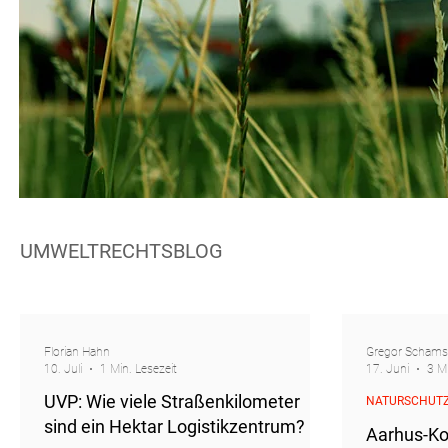
UMWELTRECHTSBLOG
Florian Hahn
Gregor Schams
10. Juli
1 Min. Lesezeit
17. Juni
3 Mi
UVP: Wie viele Straßenkilometer
NATURSCHUT
sind ein Hektar Logistikzentrum?
Aarhus-Ko