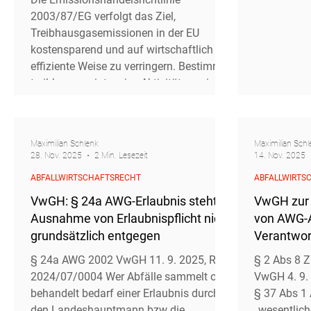
im Widerspruch zur
2003/87/EG verfolgt das Ziel,
Emissionshandelsrichtlinie?
Treibhausgasemissionen in der EU
kostensparend und auf wirtschaftlich
effiziente Weise zu verringern. Bestimmte
treibhausgasintensive Aktivitäten, wie
beispielsweise industrielle Tätigkeiten
sowie Teile des Luft- und Seeverkehrs,
sind daher zur Teilnahme am
Maximilian Schlenk
Maximilian Schl
Emissionshandelssystem (ETS)
28. Nov. 2025
2 Min. Lesezeit
14. Nov. 2025
verpflichtet. Mittels der in manchen
ABFALLWIRTSCHAFTSRECHT
ABFALLWIRTS
Sektoren erfolgenden kostenloser
Zuteilung von Emissionszertifikaten an
VwGH: § 24a AWG-Erlaubnis steht
VwGH zur 
Betreiber:innen sollen
Ausnahme von Erlaubnispflicht nicht
von AWG-A
grundsätzlich entgegen
Verantwort
abfallrech
§ 24a AWG 2002 VwGH 11. 9. 2025, Ro
§ 2 Abs 8 
2024/07/0004 Wer Abfälle sammelt oder
VwGH 4. 9.
behandelt bedarf einer Erlaubnis durch
§ 37 Abs 1
den Landeshauptmann bzw die
„wesentlich